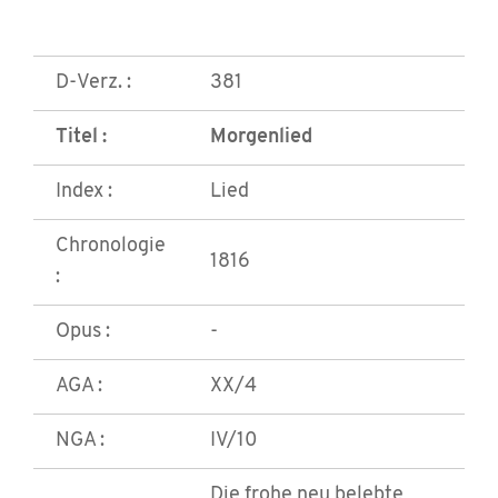
D-Verz. :
381
Titel :
Morgenlied
Index :
Lied
Chronologie
1816
:
Opus :
-
AGA :
XX/4
NGA :
IV/10
Die frohe neu belebte