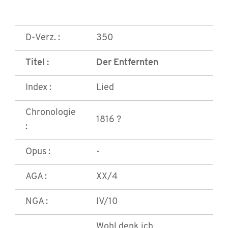
D-Verz. :
350
Titel :
Der Entfernten
Index :
Lied
Chronologie
1816 ?
:
Opus :
-
AGA :
XX/4
NGA :
IV/10
Wohl denk ich