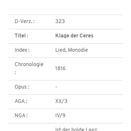
D-Verz. :
323
Titel :
Klage der Ceres
Index :
Lied, Monodie
Chronologie
1816
:
Opus :
-
AGA :
XX/3
NGA :
IV/9
Ist der holde Lenz