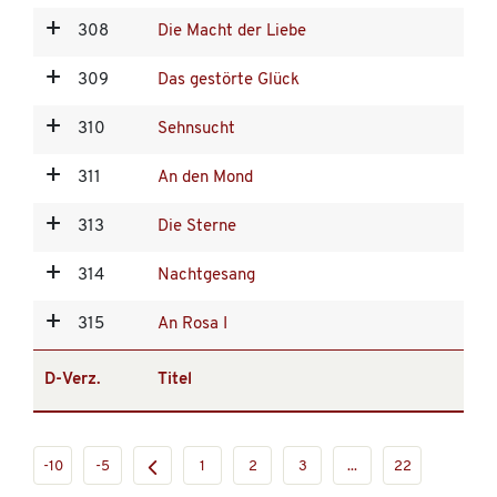
308
Die Macht der Liebe
309
Das gestörte Glück
310
Sehnsucht
311
An den Mond
313
Die Sterne
314
Nachtgesang
315
An Rosa I
D-Verz.
Titel
-10
-5
1
2
3
...
22