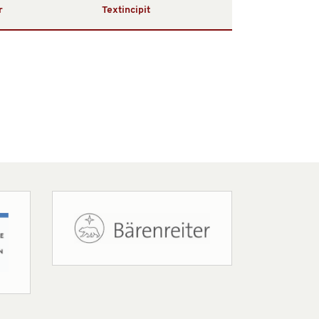
r
Textincipit