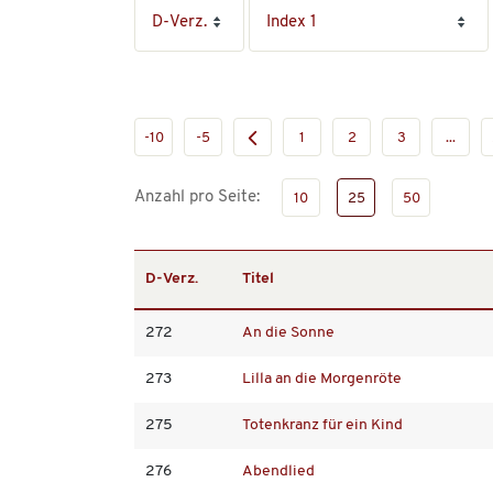
-10
-5
1
2
3
...
Anzahl pro Seite:
10
25
50
D-Verz.
Titel
272
An die Sonne
273
Lilla an die Morgenröte
275
Totenkranz für ein Kind
276
Abendlied