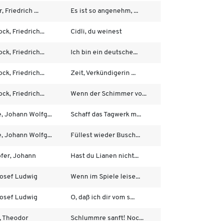
, Friedrich ...
Es ist so angenehm, ...
ck, Friedrich...
Cidli, du weinest
ck, Friedrich...
Ich bin ein deutsche...
ck, Friedrich...
Zeit, Verkündigerin ...
ck, Friedrich...
Wenn der Schimmer vo...
, Johann Wolfg...
Schaff das Tagwerk m...
, Johann Wolfg...
Füllest wieder Busch...
fer, Johann
Hast du Lianen nicht...
 Josef Ludwig
Wenn im Spiele leise...
 Josef Ludwig
O, daß ich dir vom s...
, Theodor
Schlummre sanft! Noc...