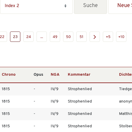
Neue 
22
23
24
...
49
50
51
+5
+10
Chrono
Opus
NGA
Kommentar
Dichte
1815
-
IV/9
Strophenlied
Tiedge,
1815
-
IV/9
Strophenlied
anony
1815
-
IV/9
Strophenlied
Matthis
1815
-
IV/9
Strophenlied
Stolber