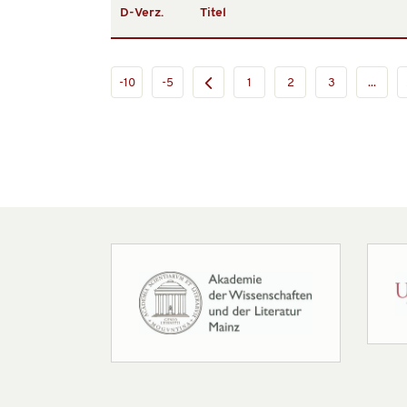
D-Verz.
Titel
-10
-5
1
2
3
...