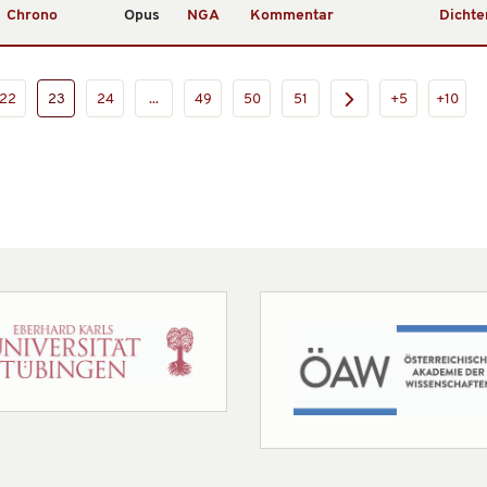
Chrono
Opus
NGA
Kommentar
Dichte
22
23
24
...
49
50
51
+5
+10