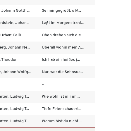
 Johann Gottfr...
Sei mir gegrüßt, o M...
dstein, Johan...
Laßt im Morgenstrahl...
Urban; Felli...
Oben drehen sich die...
erg, Johann Ne...
Überall wohin mein A...
, Theodor
Ich hab ein heißes j...
, Johann Wolfg...
Nur, wer die Sehnsuc...
–
ten, Ludwig T...
Wie wohl ist mir im ...
ten, Ludwig T...
Tiefe Feier schauert...
ten, Ludwig T...
Warum bist du nicht ...