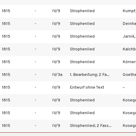
1815
-
IV/9
Strophenlied
Kumpf,
1815
-
IV/9
Strophenlied
Deinhar
1815
-
IV/9
Strophenlied
Jarnik, 
1815
-
IV/9
Strophenlied
Kalchb
1815
-
IV/9
Strophenlied
Körner
1815
-
IV/3a
1. Bearbeitung; 2 Fa...
Goethe
1815
-
IV/9
Entwurf ohne Text
–
1815
-
IV/9
Strophenlied
Kosegar
1815
-
IV/9
Strophenlied
Kosegar
1815
-
IV/9
Strophenlied; 2 Fass...
Kosegar