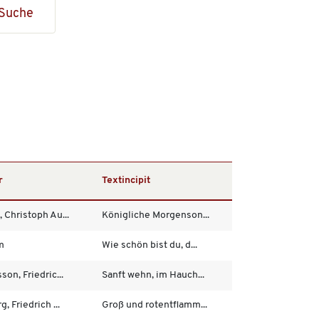
Suche
r
Textincipit
 Christoph Au...
Königliche Morgenson...
m
Wie schön bist du, d...
son, Friedric...
Sanft wehn, im Hauch...
g, Friedrich ...
Groß und rotentflamm...