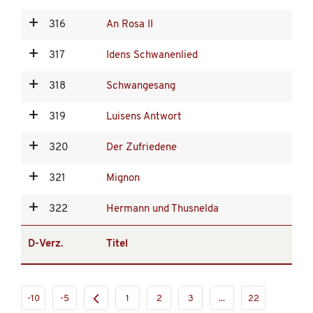
316
An Rosa II
317
Idens Schwanenlied
318
Schwangesang
319
Luisens Antwort
320
Der Zufriedene
321
Mignon
322
Hermann und Thusnelda
D-Verz.
Titel
-10
-5
1
2
3
...
22