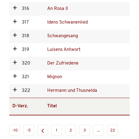
316
An Rosa II
317
Idens Schwanenlied
318
Schwangesang
319
Luisens Antwort
320
Der Zufriedene
321
Mignon
322
Hermann und Thusnelda
D-Verz.
Titel
-10
-5
1
2
3
...
22