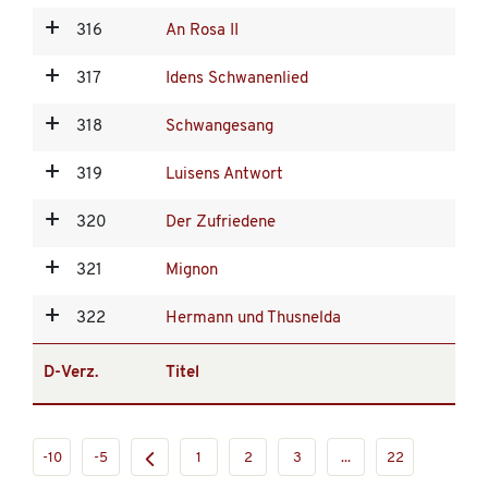
316
An Rosa II
317
Idens Schwanenlied
318
Schwangesang
319
Luisens Antwort
320
Der Zufriedene
321
Mignon
322
Hermann und Thusnelda
D-Verz.
Titel
-10
-5
1
2
3
...
22