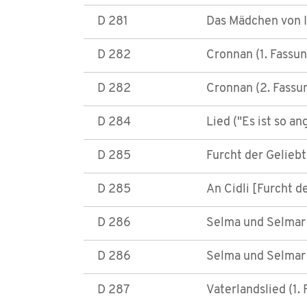
D 281
Das Mädchen von I
D 282
Cronnan (1. Fassun
D 282
Cronnan (2. Fassu
D 284
Lied ("Es ist so a
D 285
Furcht der Geliebt
D 285
An Cidli [Furcht d
D 286
Selma und Selmar 
D 286
Selma und Selmar 
D 287
Vaterlandslied (1.