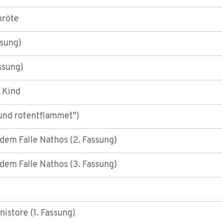
nröte
ssung)
assung)
n Kind
und rotentflammet")
dem Falle Nathos (2. Fassung)
dem Falle Nathos (3. Fassung)
istore (1. Fassung)