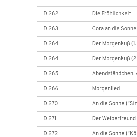
D 262
Die Fröhlichkeit
D 263
Cora an die Sonne
D 264
Der Morgenkuß (1.
D 264
Der Morgenkuß (2.
D 265
Abendständchen. 
D 266
Morgenlied
D 270
An die Sonne ("Sin
D 271
Der Weiberfreund
D 272
An die Sonne ("Kö