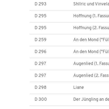
D 293
Shllric und Vinvel
D 295
Hoffnung (1. Fassu
D 295
Hoffnung (2. Fass
D 259
An den Mond ("Füll
D 296
An den Mond ("Füll
D 297
Augenlied (1. Fass
D 297
Augenlied (2. Fas
D 298
Liane
D 300
Der Jüngling an d