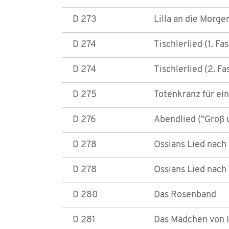
D 273
Lilla an die Morge
D 274
Tischlerlied (1. Fa
D 274
Tischlerlied (2. F
D 275
Totenkranz für ei
D 276
Abendlied ("Groß 
D 278
Ossians Lied nach 
D 278
Ossians Lied nach 
D 280
Das Rosenband
D 281
Das Mädchen von In