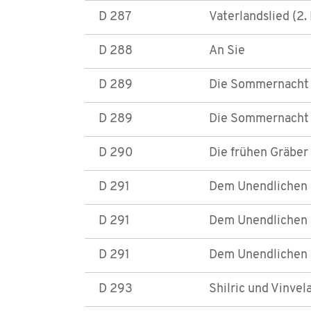
D 287
Vaterlandslied (2.
D 288
An Sie
D 289
Die Sommernacht (
D 289
Die Sommernacht 
D 290
Die frühen Gräber
D 291
Dem Unendlichen (
D 291
Dem Unendlichen (
D 291
Dem Unendlichen (
D 293
Shilric und Vinvela