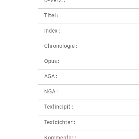
D-Verz. :
Titel :
Index :
Chronologie :
Opus :
AGA :
NGA :
Textincipit :
Textdichter :
Kommentar :