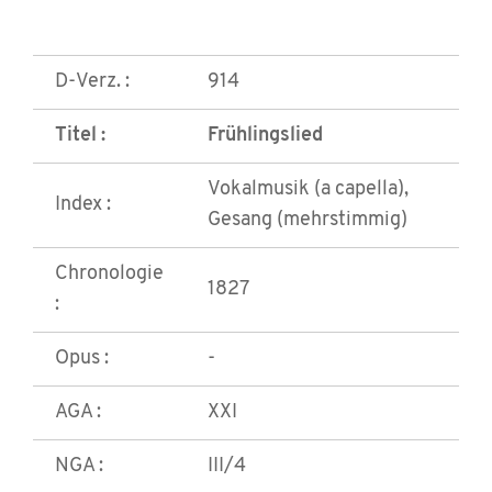
D-Verz. :
914
Titel :
Frühlingslied
Vokalmusik (a capella),
Index :
Gesang (mehrstimmig)
Chronologie
1827
:
Opus :
-
AGA :
XXI
NGA :
III/4