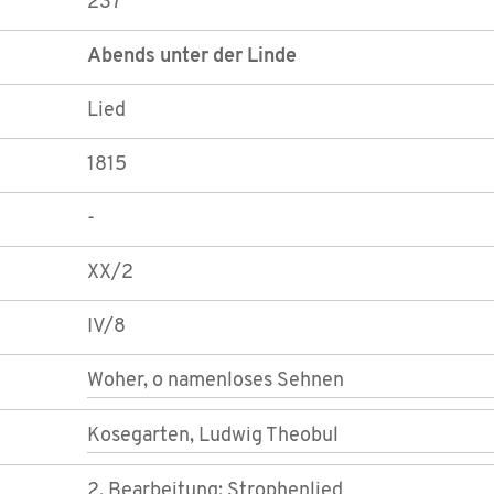
237
Abends unter der Linde
Lied
1815
-
XX/2
IV/8
Woher, o namenloses Sehnen
Kosegarten, Ludwig Theobul
2. Bearbeitung; Strophenlied