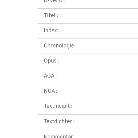
D-Verz. :
Titel :
Index :
Chronologie :
Opus :
AGA :
NGA :
Textincipit :
Textdichter :
Kommentar :