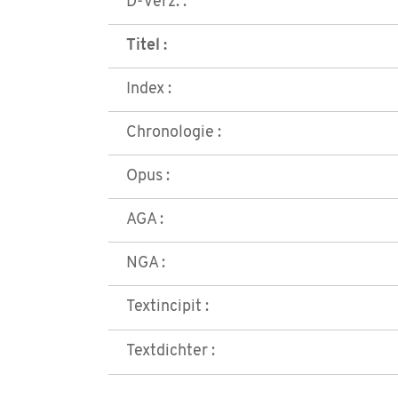
D-Verz. :
Titel :
Index :
Chronologie :
Opus :
AGA :
NGA :
Textincipit :
Textdichter :