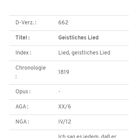
D-Verz. :
662
Titel :
Geistliches Lied
Index :
Lied, geistliches Lied
Chronologie
1819
:
Opus :
-
AGA :
XX/6
NGA :
IV/12
Ich sag es jedem, daß er