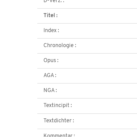
D-Verz. :
Titel :
Index :
Chronologie :
Opus :
AGA :
NGA :
Textincipit :
Textdichter :
Kommentar :