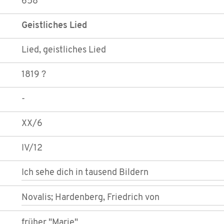
658
Geistliches Lied
Lied, geistliches Lied
1819 ?
-
XX/6
IV/12
Ich sehe dich in tausend Bildern
Novalis; Hardenberg, Friedrich von
früher "Marie"