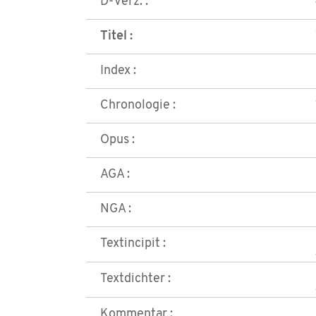
D-Verz. :
Titel :
Index :
Chronologie :
Opus :
AGA :
NGA :
Textincipit :
Textdichter :
Kommentar :