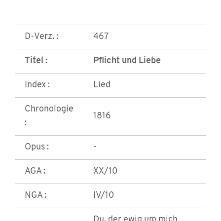
D-Verz. :
467
Titel :
Pflicht und Liebe
Index :
Lied
Chronologie
1816
:
Opus :
-
AGA :
XX/10
NGA :
IV/10
Du, der ewig um mich