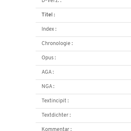
D-Verz. :
Titel :
Index :
Chronologie :
Opus :
AGA :
NGA :
Textincipit :
Textdichter :
Kommentar :