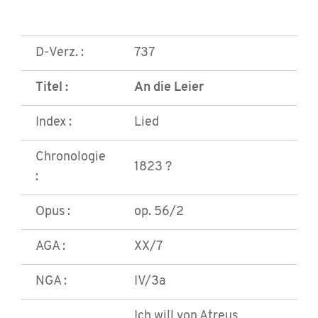
D-Verz. :
737
Titel :
An die Leier
Index :
Lied
Chronologie
1823 ?
:
Opus :
op. 56/2
AGA :
XX/7
NGA :
IV/3a
Ich will von Atreus