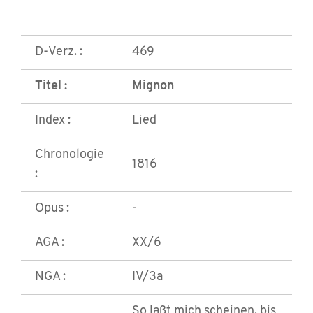
D-Verz. :
469
Titel :
Mignon
Index :
Lied
Chronologie
1816
:
Opus :
-
AGA :
XX/6
NGA :
IV/3a
So laßt mich scheinen, bis