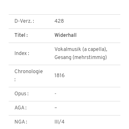
D-Verz. :
428
Titel :
Widerhall
Vokalmusik (a capella),
Index :
Gesang (mehrstimmig)
Chronologie
1816
:
Opus :
-
AGA :
–
NGA :
III/4