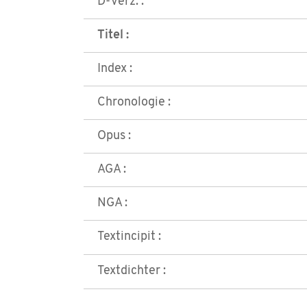
D-Verz. :
Titel :
Index :
Chronologie :
Opus :
AGA :
NGA :
Textincipit :
Textdichter :