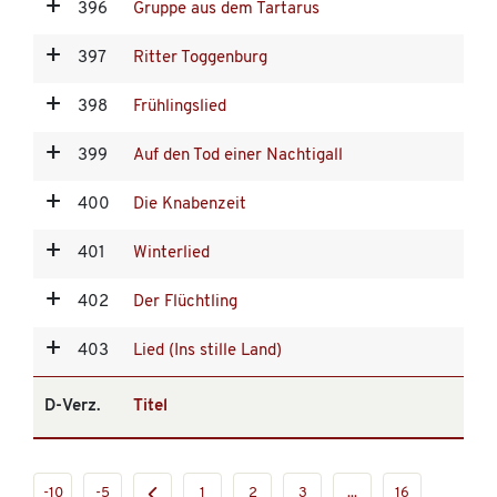
396
Gruppe aus dem Tartarus
397
Ritter Toggenburg
398
Frühlingslied
399
Auf den Tod einer Nachtigall
400
Die Knabenzeit
401
Winterlied
402
Der Flüchtling
403
Lied (Ins stille Land)
D-Verz.
Titel
-10
-5
1
2
3
...
16