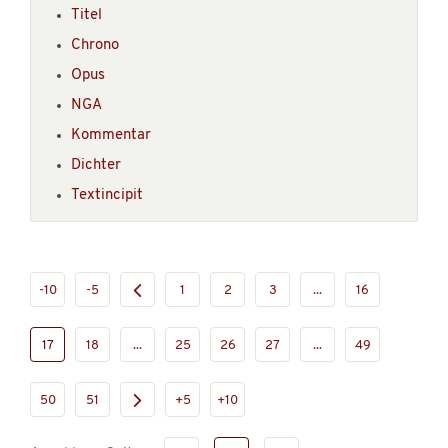
Titel
Chrono
Opus
NGA
Kommentar
Dichter
Textincipit
-10
-5
1
2
3
...
16
17
18
...
25
26
27
...
49
50
51
+5
+10