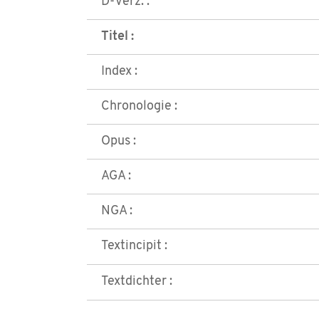
D-Verz. :
Titel :
Index :
Chronologie :
Opus :
AGA :
NGA :
Textincipit :
Textdichter :