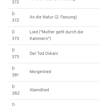
372
D
An die Natur (2. Fassung)
372
D
Lied ("Mutter geht durch die
373
Kammern")
D
Der Tod Oskars
375
D
Morgenlied
381
D
Abendlied
382
D