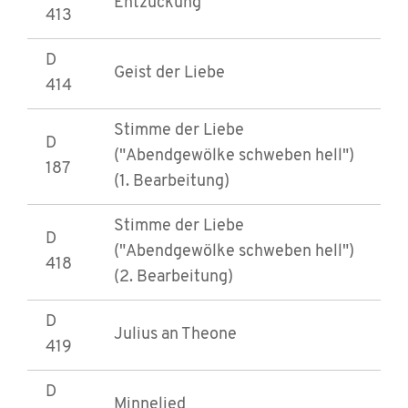
Entzückung
413
D
Geist der Liebe
414
Stimme der Liebe
D
("Abendgewölke schweben hell")
187
(1. Bearbeitung)
Stimme der Liebe
D
("Abendgewölke schweben hell")
418
(2. Bearbeitung)
D
Julius an Theone
419
D
Minnelied