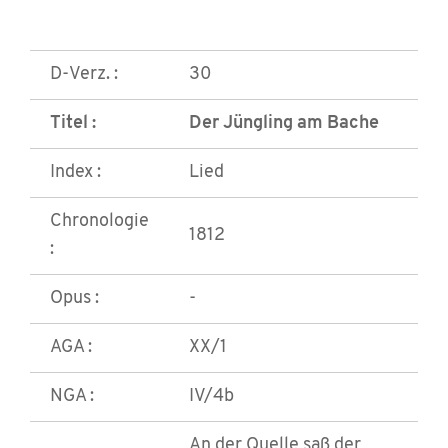
D-Verz. :
30
Titel :
Der Jüngling am Bache
Index :
Lied
Chronologie
1812
:
Opus :
-
AGA :
XX/1
NGA :
IV/4b
An der Quelle saß der