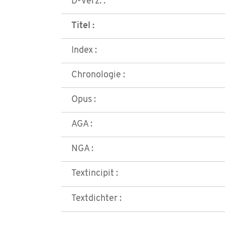
D-Verz. :
Titel :
Index :
Chronologie :
Opus :
AGA :
NGA :
Textincipit :
Textdichter :