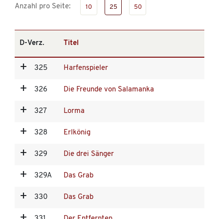
Anzahl pro Seite:
10
25
50
D-Verz.
Titel
325
Harfenspieler
326
Die Freunde von Salamanka
327
Lorma
328
Erlkönig
329
Die drei Sänger
329A
Das Grab
330
Das Grab
331
Der Entfernten