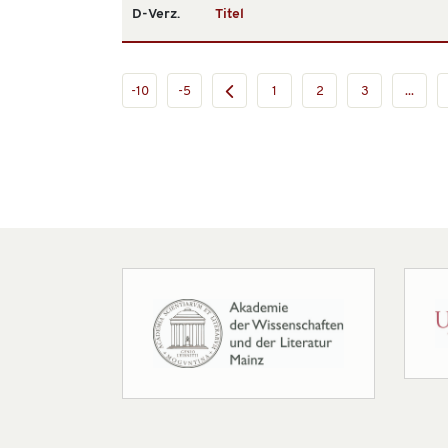
D-Verz.
Titel
-10
-5
1
2
3
...