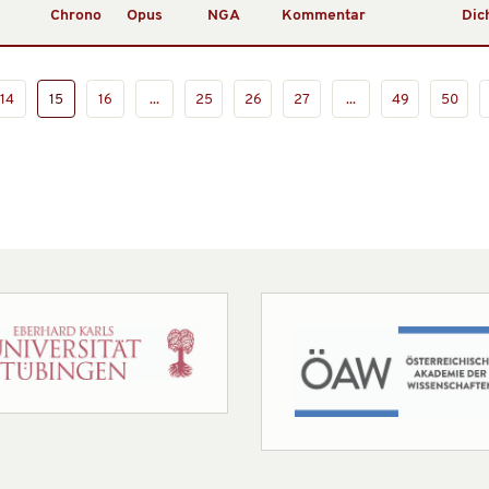
Chrono
Opus
NGA
Kommentar
Dic
14
15
16
...
25
26
27
...
49
50