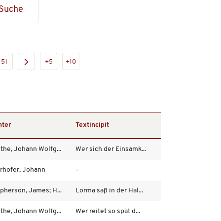
Suche
51
+5
+10
hter
Textincipit
the, Johann Wolfg...
Wer sich der Einsamk...
rhofer, Johann
–
pherson, James; H...
Lorma saß in der Hal...
the, Johann Wolfg...
Wer reitet so spät d...