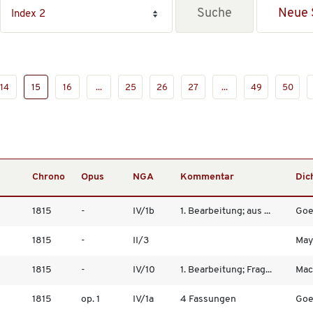
Neue 
14
15
16
...
25
26
27
...
49
50
Chrono
Opus
NGA
Kommentar
Dic
1815
-
IV/1b
1. Bearbeitung; aus ...
Goe
1815
-
II/3
May
1815
-
IV/10
1. Bearbeitung; Frag...
Mac
1815
op. 1
IV/1a
4 Fassungen
Goe