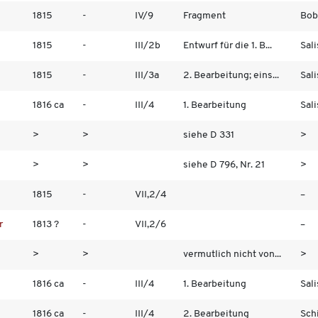
1815
-
IV/9
Fragment
Bobr
1815
-
III/2b
Entwurf für die 1. B...
Sali
1815
-
III/3a
2. Bearbeitung; eins...
Sali
1816 ca
-
III/4
1. Bearbeitung
Sali
>
>
siehe D 331
>
>
>
siehe D 796, Nr. 21
>
1815
-
VII,2/4
–
r
1813 ?
-
VII,2/6
–
>
>
vermutlich nicht von...
>
1816 ca
-
III/4
1. Bearbeitung
Sali
1816 ca
-
III/4
2. Bearbeitung
Schi