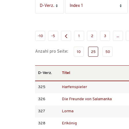
-10
-5
1
2
3
...
Anzahl pro Seite:
10
25
50
D-Verz.
Titel
325
Harfenspieler
326
Die Freunde von Salamanka
327
Lorma
328
Erlkönig