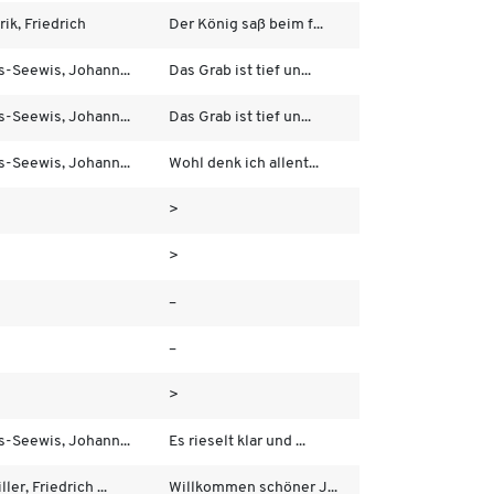
ik, Friedrich
Der König saß beim f...
s-Seewis, Johann...
Das Grab ist tief un...
s-Seewis, Johann...
Das Grab ist tief un...
s-Seewis, Johann...
Wohl denk ich allent...
>
>
–
–
>
s-Seewis, Johann...
Es rieselt klar und ...
ller, Friedrich ...
Willkommen schöner J...