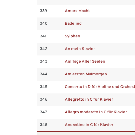
339
Amors Macht
340
Badelied
341
Sylphen
342
An mein Klavier
343
Am Tage Aller Seelen
344
Am ersten Maimorgen
345
Concerto in D für Violine und Orches
346
Allegretto in C für Klavier
347
Allegro moderato in C für Klavier
348
Andantino in C für Klavier