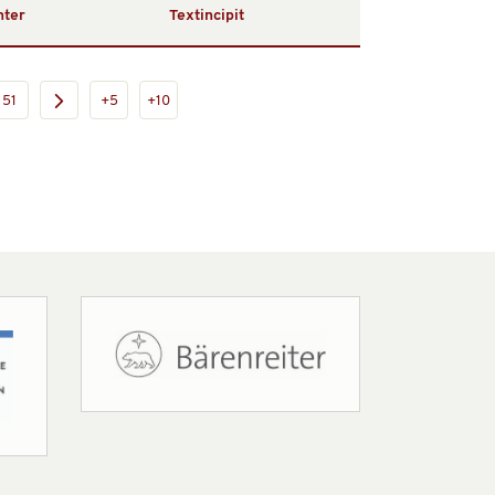
hter
Textincipit
51
+5
+10