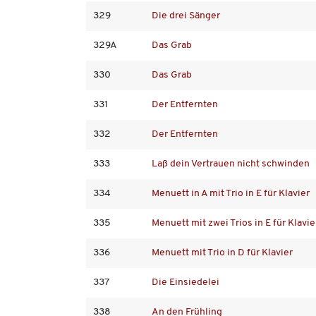
329
Die drei Sänger
329A
Das Grab
330
Das Grab
331
Der Entfernten
332
Der Entfernten
333
Laß dein Vertrauen nicht schwinden
334
Menuett in A mit Trio in E für Klavier
335
Menuett mit zwei Trios in E für Klavie
336
Menuett mit Trio in D für Klavier
337
Die Einsiedelei
338
An den Frühling