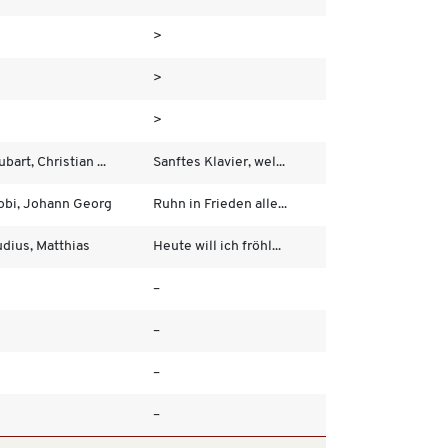
>
>
>
bart, Christian ...
Sanftes Klavier, wel...
obi, Johann Georg
Ruhn in Frieden alle...
udius, Matthias
Heute will ich fröhl...
–
–
–
–