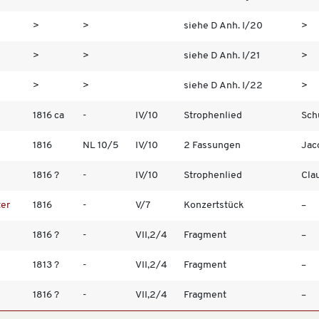
>
>
siehe D Anh. I/20
>
>
>
siehe D Anh. I/21
>
>
>
siehe D Anh. I/22
>
1816 ca
-
IV/10
Strophenlied
Schu
1816
NL 10/5
IV/10
2 Fassungen
Jac
1816 ?
-
IV/10
Strophenlied
Cla
ter
1816
-
V/7
Konzertstück
–
1816 ?
-
VII,2/4
Fragment
–
1813 ?
-
VII,2/4
Fragment
–
1816 ?
-
VII,2/4
Fragment
–