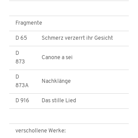
Fragmente
D 65
Schmerz verzerrt ihr Gesicht
D
Canone a sei
873
D
Nachklänge
873A
D 916
Das stille Lied
verschollene Werke: