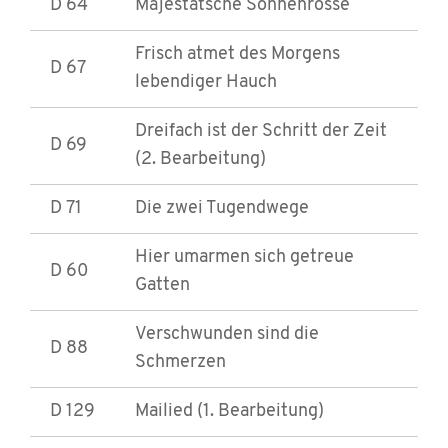
D 64
Majestätsche Sonnenrosse
Frisch atmet des Morgens
D 67
lebendiger Hauch
Dreifach ist der Schritt der Zeit
D 69
(2. Bearbeitung)
D 71
Die zwei Tugendwege
Hier umarmen sich getreue
D 60
Gatten
Verschwunden sind die
D 88
Schmerzen
D 129
Mailied (1. Bearbeitung)