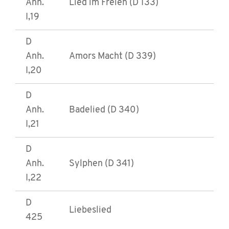
Anh.
Lied im Freien (D 133)
I,19
D
Anh.
Amors Macht (D 339)
I,20
D
Anh.
Badelied (D 340)
I,21
D
Anh.
Sylphen (D 341)
I,22
D
Liebeslied
425