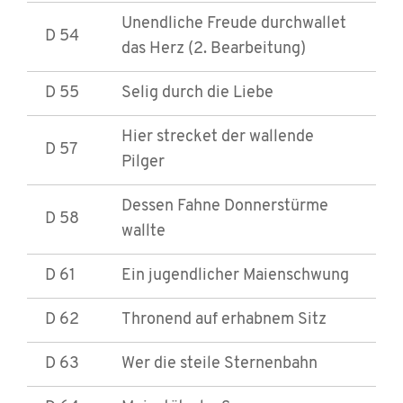
Unendliche Freude durchwallet
D 54
das Herz (2. Bearbeitung)
D 55
Selig durch die Liebe
Hier strecket der wallende
D 57
Pilger
Dessen Fahne Donnerstürme
D 58
wallte
D 61
Ein jugendlicher Maienschwung
D 62
Thronend auf erhabnem Sitz
D 63
Wer die steile Sternenbahn