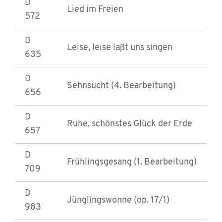
D
Lied im Freien
572
D
Leise, leise laßt uns singen
635
D
Sehnsucht (4. Bearbeitung)
656
D
Ruhe, schönstes Glück der Erde
657
D
Frühlingsgesang (1. Bearbeitung)
709
D
Jünglingswonne (op. 17/1)
983