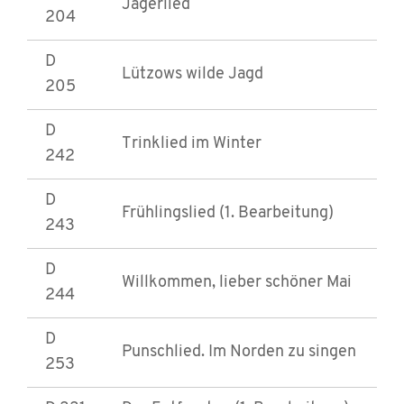
Jägerlied
204
D
Lützows wilde Jagd
205
D
Trinklied im Winter
242
D
Frühlingslied (1. Bearbeitung)
243
D
Willkommen, lieber schöner Mai
244
D
Punschlied. Im Norden zu singen
253