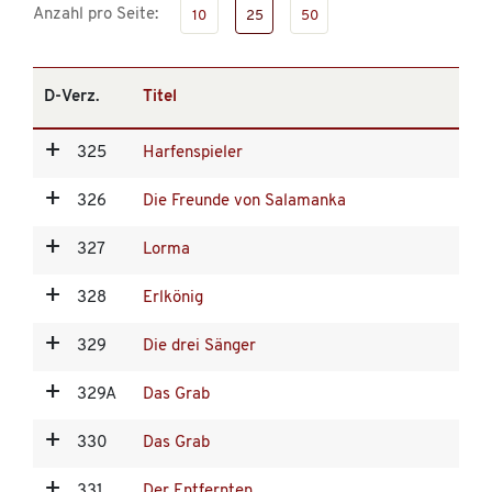
Anzahl pro Seite:
10
25
50
D-Verz.
Titel
325
Harfenspieler
326
Die Freunde von Salamanka
327
Lorma
328
Erlkönig
329
Die drei Sänger
329A
Das Grab
330
Das Grab
331
Der Entfernten