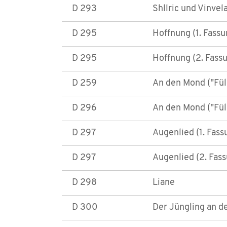
D 293
Shllric und Vinvel
D 295
Hoffnung (1. Fassu
D 295
Hoffnung (2. Fass
D 259
An den Mond ("Füll
D 296
An den Mond ("Füll
D 297
Augenlied (1. Fass
D 297
Augenlied (2. Fas
D 298
Liane
D 300
Der Jüngling an d