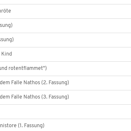
nröte
ssung)
assung)
n Kind
und rotentflammet")
dem Falle Nathos (2. Fassung)
dem Falle Nathos (3. Fassung)
istore (1. Fassung)