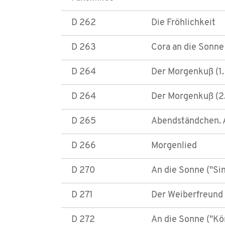
D 262
Die Fröhlichkeit
D 263
Cora an die Sonne
D 264
Der Morgenkuß (1.
D 264
Der Morgenkuß (2.
D 265
Abendständchen. 
D 266
Morgenlied
D 270
An die Sonne ("Sin
D 271
Der Weiberfreund
D 272
An die Sonne ("Kö