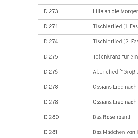
D 273
Lilla an die Morge
D 274
Tischlerlied (1. Fa
D 274
Tischlerlied (2. F
D 275
Totenkranz für ei
D 276
Abendlied ("Groß 
D 278
Ossians Lied nach 
D 278
Ossians Lied nach 
D 280
Das Rosenband
D 281
Das Mädchen von In