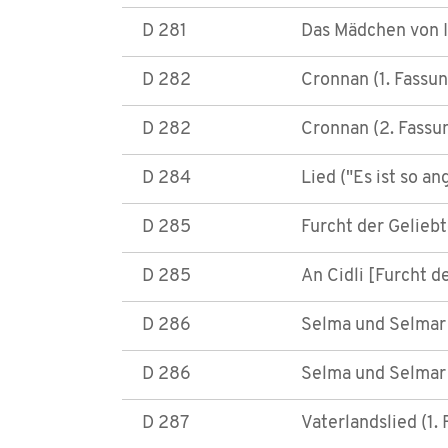
D 281
Das Mädchen von I
D 282
Cronnan (1. Fassun
D 282
Cronnan (2. Fassu
D 284
Lied ("Es ist so a
D 285
Furcht der Geliebt
D 285
An Cidli [Furcht d
D 286
Selma und Selmar 
D 286
Selma und Selmar 
D 287
Vaterlandslied (1.