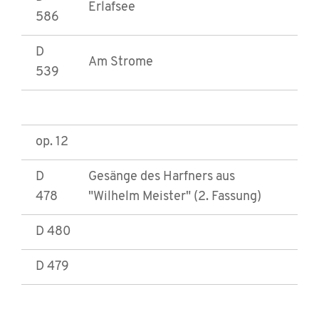
Erlafsee
586
D
Am Strome
539
op. 12
D
Gesänge des Harfners aus
478
"Wilhelm Meister" (2. Fassung)
D 480
D 479