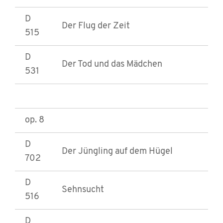
D
Der Flug der Zeit
515
D
Der Tod und das Mädchen
531
op. 8
D
Der Jüngling auf dem Hügel
702
D
Sehnsucht
516
D