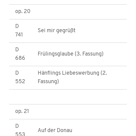
op. 20
D
Sei mir gegrüßt
741
D
Frülingsglaube (3. Fassung)
686
D
Hänflings Liebeswerbung (2.
552
Fassung)
op. 21
D
Auf der Donau
553