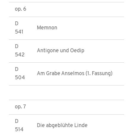
op. 6
D
Memnon
541
D
Antigone und Oedip
542
D
Am Grabe Anselmos (1. Fassung)
504
op. 7
D
Die abgeblühte Linde
514