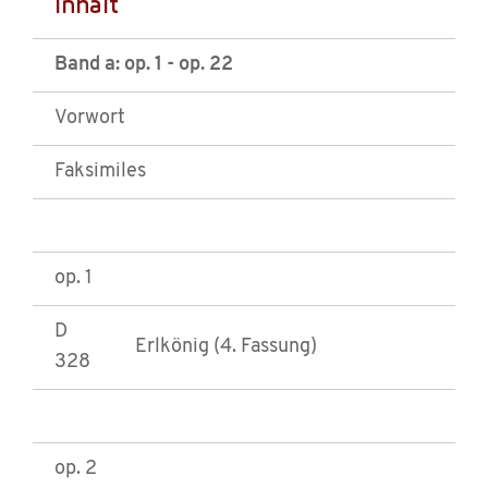
Inhalt
Band a: op. 1 - op. 22
Vorwort
Faksimiles
op. 1
D
Erlkönig (4. Fassung)
328
op. 2