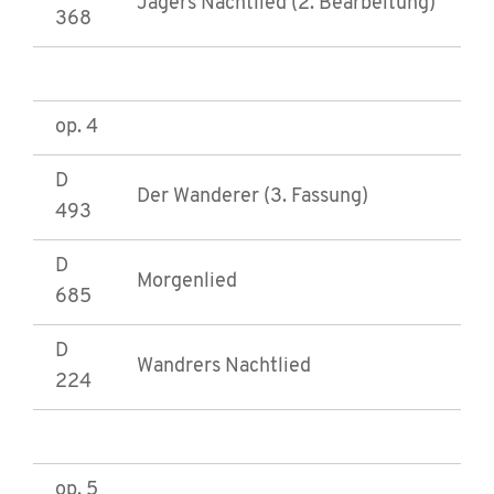
Jägers Nachtlied (2. Bearbeitung)
368
op. 4
D
Der Wanderer (3. Fassung)
493
D
Morgenlied
685
D
Wandrers Nachtlied
224
op. 5