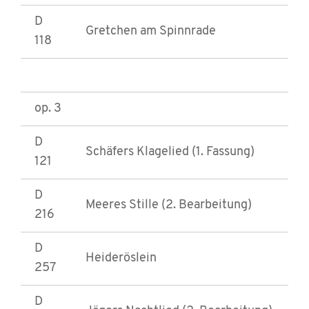
D
Gretchen am Spinnrade
118
op. 3
D
Schäfers Klagelied (1. Fassung)
121
D
Meeres Stille (2. Bearbeitung)
216
D
Heideröslein
257
D