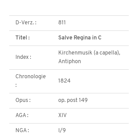
D-Verz. :
811
Titel :
Salve Regina in C
Kirchenmusik (a capella),
Index :
Antiphon
Chronologie
1824
:
Opus :
op. post 149
AGA :
XIV
NGA :
I/9