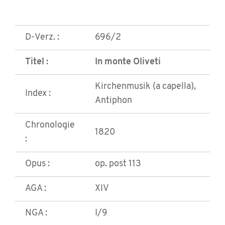
D-Verz. :
696/2
Titel :
In monte Oliveti
Kirchenmusik (a capella),
Index :
Antiphon
Chronologie
1820
:
Opus :
op. post 113
AGA :
XIV
NGA :
I/9