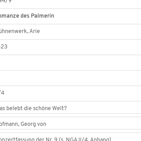
44/9
omanze des Palmerin
ühnenwerk, Arie
823
/4
as belebt die schöne Welt?
ofmann, Georg von
onzertfassung der Nr. 9 (s. NGA II/4, Anhang)