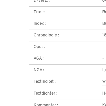
D-Verz. :
6
Titel :
R
Index :
B
Chronologie :
1
Opus :
AGA :
-
NGA :
II
Textincipit :
W
Textdichter :
H
Kommentar :
K