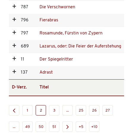
787
Die Verschwornen
796
Fierabras
797
Rosamunde, Fürstin von Zypern
689
Lazarus, oder: Die Feier der Auferstehung
11
Der Spiegelritter
137
Adrast
D-Verz.
Titel
1
2
3
...
25
26
27
...
49
50
51
+5
+10