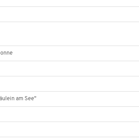
Sonne
räulein am See"