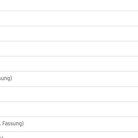
sung)
. Fassung)