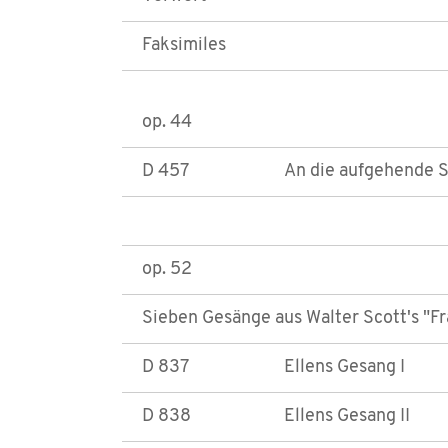
Faksimiles
op. 44
D 457
An die aufgehende 
op. 52
Sieben Gesänge aus Walter Scott's "F
D 837
Ellens Gesang I
D 838
Ellens Gesang II