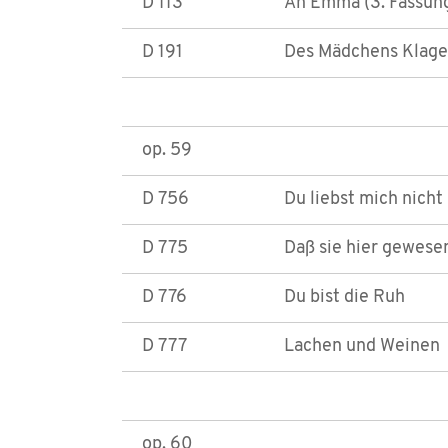
D 113
An Emma (3. Fassun
D 191
Des Mädchens Klage 
op. 59
D 756
Du liebst mich nicht
D 775
Daß sie hier gewese
D 776
Du bist die Ruh
D 777
Lachen und Weinen
op. 60