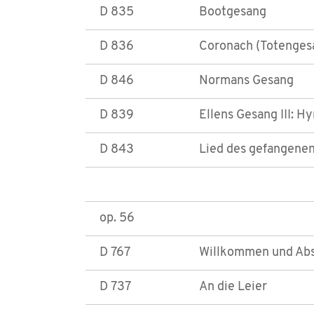
D 835
Bootgesang
D 836
Coronach (Totenges
D 846
Normans Gesang
D 839
Ellens Gesang III: H
D 843
Lied des gefangenen
op. 56
D 767
Willkommen und Absc
D 737
An die Leier