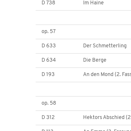
D 738
Im Haine
op. 57
D 633
Der Schmetterling
D 634
Die Berge
D 193
An den Mond (2. Fas
op. 58
D 312
Hektors Abschied (2