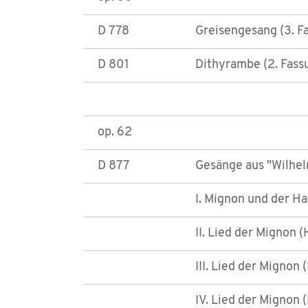
D 778
Greisengesang (3. F
D 801
Dithyrambe (2. Fass
op. 62
D 877
Gesänge aus "Wilhel
I. Mignon und der Ha
II. Lied der Mignon 
III. Lied der Mignon
IV. Lied der Mignon 