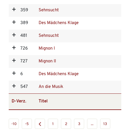
359
Sehnsucht
389
Des Mädchens Klage
481
Sehnsucht
726
Mignon I
727
Mignon II
6
Des Mädchens Klage
547
An die Musik
D-Verz.
Titel
-10
-5
1
2
3
...
13