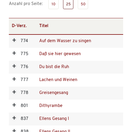
Anzahl pro Seite:
10
25
50
D-Verz.
Titel
774
Auf dem Wasser zu singen
775
Daß sie hier gewesen
776
Du bist die Ruh
777
Lachen und Weinen
778
Greisengesang
801
Dithyrambe
837
Ellens Gesang I
838
Ellens Gesang II