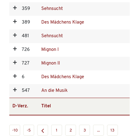
359
Sehnsucht
389
Des Mädchens Klage
481
Sehnsucht
726
Mignon I
727
Mignon II
6
Des Mädchens Klage
547
An die Musik
D-Verz.
Titel
-10
-5
1
2
3
...
13