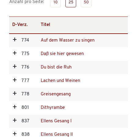
Anzahl pro Seite:
10
25
50
D-Verz.
Titel
774
Auf dem Wasser zu singen
775
Daß sie hier gewesen
776
Du bist die Ruh
777
Lachen und Weinen
778
Greisengesang
801
Dithyrambe
837
Ellens Gesang I
838
Ellens Gesang II