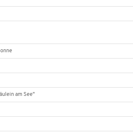
Sonne
räulein am See"