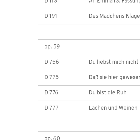
D 113
An Emma (3. Fassun
D 191
Des Mädchens Klage 
op. 59
D 756
Du liebst mich nicht
D 775
Daß sie hier gewese
D 776
Du bist die Ruh
D 777
Lachen und Weinen
op. 60