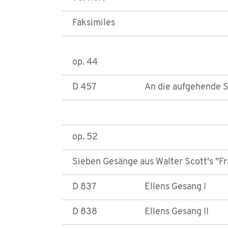
Faksimiles
op. 44
D 457
An die aufgehende 
op. 52
Sieben Gesänge aus Walter Scott's "F
D 837
Ellens Gesang I
D 838
Ellens Gesang II