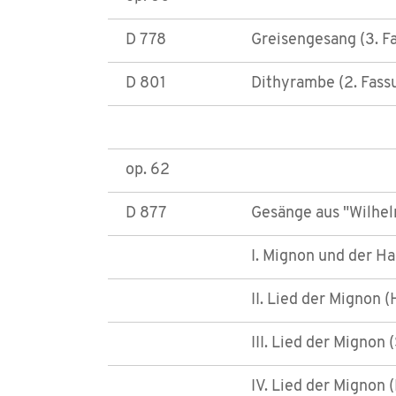
D 778
Greisengesang (3. F
D 801
Dithyrambe (2. Fass
op. 62
D 877
Gesänge aus "Wilhel
I. Mignon und der Ha
II. Lied der Mignon 
III. Lied der Mignon
IV. Lied der Mignon 