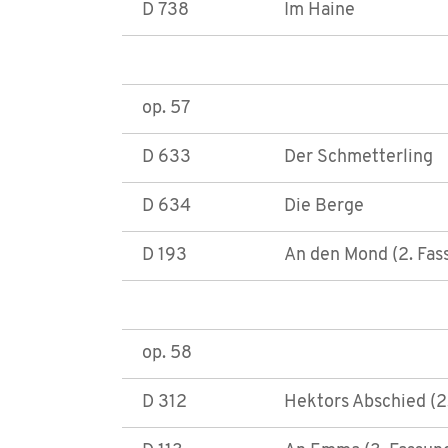
D 738
Im Haine
op. 57
D 633
Der Schmetterling
D 634
Die Berge
D 193
An den Mond (2. Fas
op. 58
D 312
Hektors Abschied (2