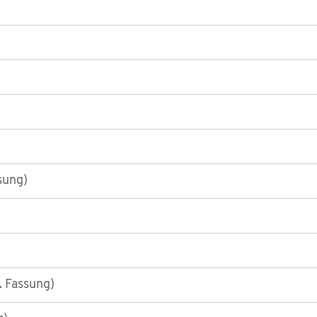
sung)
. Fassung)