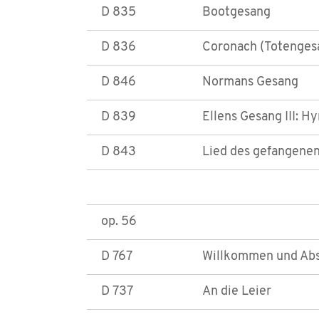
D 835
Bootgesang
D 836
Coronach (Totenges
D 846
Normans Gesang
D 839
Ellens Gesang III: H
D 843
Lied des gefangenen
op. 56
D 767
Willkommen und Absc
D 737
An die Leier