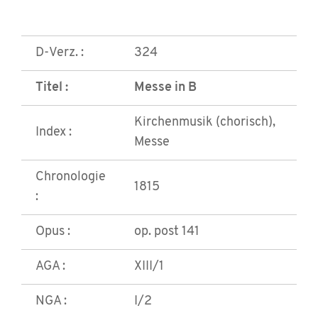
D-Verz. :
324
Titel :
Messe in B
Kirchenmusik (chorisch),
Index :
Messe
Chronologie
1815
:
Opus :
op. post 141
AGA :
XIII/1
NGA :
I/2