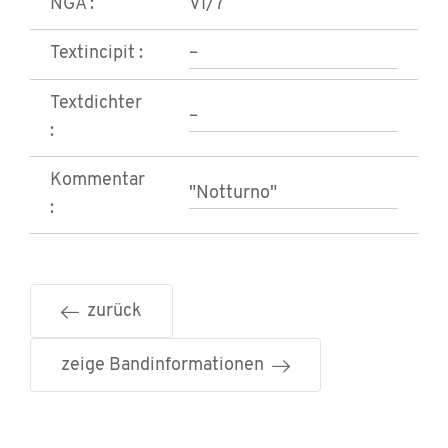
NGA :
VI/7
Textincipit :
–
Textdichter
–
:
Kommentar
"Notturno"
:
zurück
zeige Bandinformationen