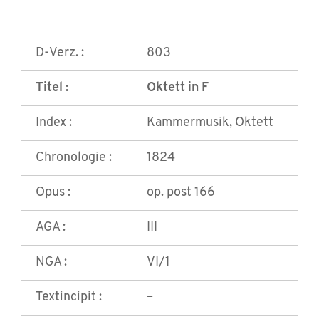
D-Verz. :
803
Titel :
Oktett in F
Index :
Kammermusik, Oktett
Chronologie :
1824
Opus :
op. post 166
AGA :
III
NGA :
VI/1
Textincipit :
–