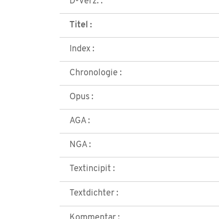
D-Verz. :
Titel :
Index :
Chronologie :
Opus :
AGA :
NGA :
Textincipit :
Textdichter :
Kommentar :