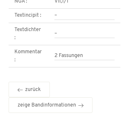
NGA :
VII,1/1
Textincipit :
–
Textdichter
–
:
Kommentar
2 Fassungen
:
zurück
zeige Bandinformationen