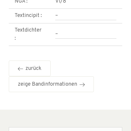
NGA :
VI/8
Textincipit :
–
Textdichter
–
:
zurück
zeige Bandinformationen