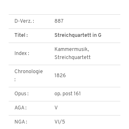
D-Verz. :
887
Titel :
Streichquartett in G
Kammermusik,
Index :
Streichquartett
Chronologie
1826
:
Opus :
op. post 161
AGA :
V
NGA :
VI/5