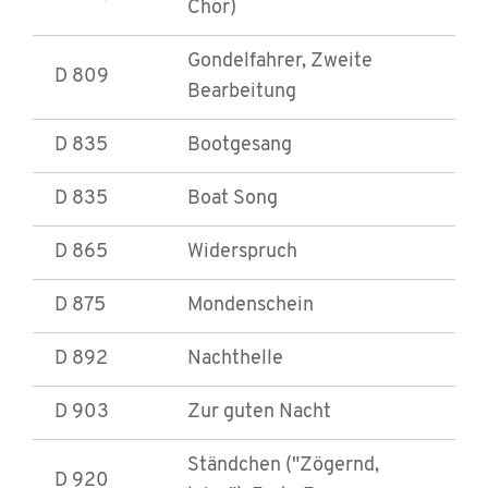
Chor)
Gondelfahrer, Zweite
D 809
Bearbeitung
D 835
Bootgesang
D 835
Boat Song
D 865
Widerspruch
D 875
Mondenschein
D 892
Nachthelle
D 903
Zur guten Nacht
Ständchen ("Zögernd,
D 920