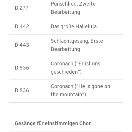
Punschlied, Zweite
D 277
Bearbeitung
D 442
Das große Halleluja
Schlachtgesang, Erste
D 443
Bearbeitung
Coronach ("Er ist uns
D 836
geschieden")
Coronach ("He is gone on
D 836
the mountain")
Gesänge für einstimmigen Chor