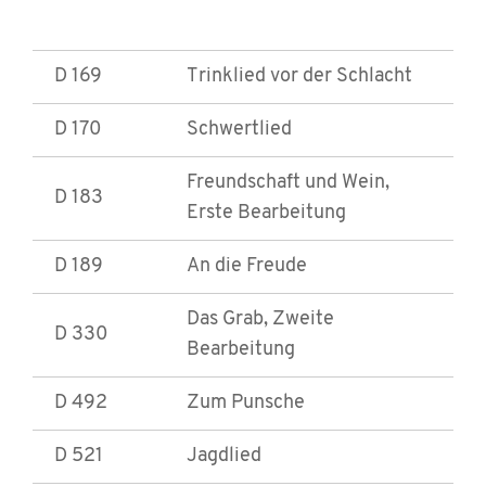
D 169
Trinklied vor der Schlacht
D 170
Schwertlied
Freundschaft und Wein,
D 183
Erste Bearbeitung
D 189
An die Freude
Das Grab, Zweite
D 330
Bearbeitung
D 492
Zum Punsche
D 521
Jagdlied