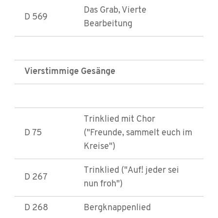
Das Grab, Vierte
D 569
Bearbeitung
Vierstimmige Gesänge
Trinklied mit Chor
D 75
("Freunde, sammelt euch im
Kreise")
Trinklied ("Auf! jeder sei
D 267
nun froh")
D 268
Bergknappenlied