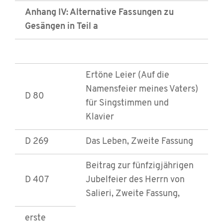
Anhang IV: Alternative Fassungen zu
Gesängen in Teil a
Ertöne Leier (Auf die
Namensfeier meines Vaters)
D 80
für Singstimmen und
Klavier
D 269
Das Leben, Zweite Fassung
Beitrag zur fünfzigjährigen
D 407
Jubelfeier des Herrn von
Salieri, Zweite Fassung,
erste