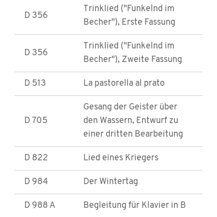
Trinklied ("Funkelnd im
D 356
Becher"), Erste Fassung
Trinklied ("Funkelnd im
D 356
Becher"), Zweite Fassung
D 513
La pastorella al prato
Gesang der Geister über
D 705
den Wassern, Entwurf zu
einer dritten Bearbeitung
D 822
Lied eines Kriegers
D 984
Der Wintertag
D 988 A
Begleitung für Klavier in B