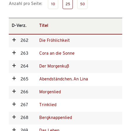
Anzahl pro Seite:
10
25
50
D-Verz.
Titel
262
Die Fröhlichkeit
263
Cora an die Sonne
264
Der Morgenkuß
265
Abendständchen. An Lina
266
Morgenlied
267
Trinklied
268
Bergknappenlied
269
Das Leben