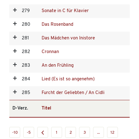
279
Sonate in C für Klavier
280
Das Rosenband
281
Das Mädchen von Inistore
282
Cronnan
283
An den Frühling
284
Lied (Es ist so angenehm)
285
Furcht der Geliebten / An Cidli
D-Verz.
Titel
-10
-5
1
2
3
...
12