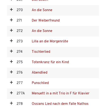
270
An die Sonne
271
Der Weiberfreund
272
An die Sonne
273
Lilla an die Morgenröte
274
Tischlerlied
275
Totenkranz für ein Kind
276
Abendlied
277
Punschlied
277A
Menuett in a mit Trio in F für Klavier
278
Ossians Lied nach dem Falle Nathos